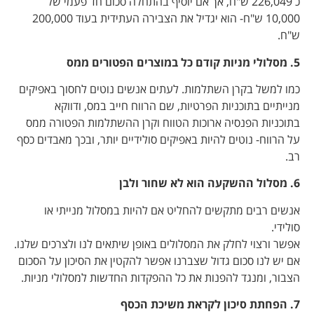
כ 226,049 ש"ח, אך אם יוסיף בהתחלה סכום חד פעמי של
10,000 ש"ח- הוא יגדיל את הצבירה העתידית בעוד 200,000
ש"ח.
5.
מסלולי מניות קודם כל במוצרים הפטורים ממס
כמו למשל בקרן השתלמות. לעתים אנשים נוטים לחסוך באפיקים
מנייתיים בתוכניות הפרטיות, שם הרווח חייב במס, ודווקא
בתוכניות הפנסיה ארוכות הטווח וקרן ההשתלמות הפטורה ממס
על הרווח- נוטים להיות באפיקים סולידיים יותר, ובכך מאבדים כסף
רב.
6. מסלול ההשקעה הוא לא שחור ולבן
אנשים רבים מתקשים להחליט אם להיות במסלול מנייתי או
סולידי.
אפשר ורצוי לחלק את המסלולים באופן שיתאים לנו ולצרכים שלנו.
אם יש לנו סכום גדול שצברנו אפשר להקטין את הסיכון על הסכום
הצבור, ומנגד להפנות את כל ההפקדות החדשות למסלולי מניות.
7. הפחתת סיכון לקראת משיכת הכסף