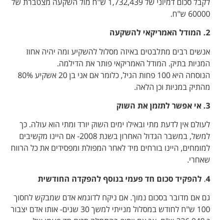
לקבל סכום דמיוני של 1,732,439 ש"ח מול השקעה מצטברת של
60000 ש"ח.
2.
המודל האמריקאי להשקעה
אנשים רבים מתלבטים באיזה מסלול להשקיע ומה יהיה אחוז
המניות בתיק. המודל האמריקאי פותר את הדילמה.
הנוסחה היא 100 פחות הגיל, כלומר אם אני בן 20 אשקיע 80%
מהתיק במניות וכן הלאה.
3. אי אפשר לתזמן את השוק
לעולם אין לדעת מתי ובאילו ימים השוק יורד ומתי הוא עולה. כך
למשל, במשבר הגדול האחרון בשנת 2008- אם היינו מקשיבים
למומחים, היינו בורחים מיד לאחר המפולת ומפסידים את כל הרווח
שאחרי.
4
.
להפקיד סכום חד פעמי בנוסף להפקדה החודשית
גם אם מדובר בסכום נמוך. אם ניקח לדוגמא אדם שמבקש לחסוך
100 ש"ח לחודש במסלול מנייתי למשך 30 שנים- אותו אדם יצבור