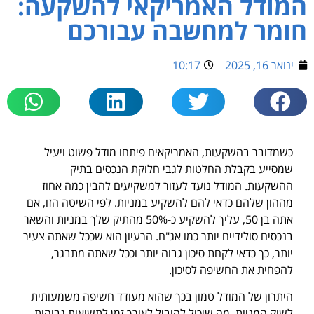
המודל האמריקאי להשקעה:
חומר למחשבה עבורכם
ינואר 16, 2025
10:17
כשמדובר בהשקעות, האמריקאים פיתחו מודל פשוט ויעיל
שמסייע בקבלת החלטות לגבי חלוקת הנכסים בתיק
ההשקעות. המודל נועד לעזור למשקיעים להבין כמה אחוז
מההון שלהם כדאי להם להשקיע במניות. לפי השיטה הזו, אם
אתה בן 50, עליך להשקיע כ-50% מהתיק שלך במניות והשאר
בנכסים סולידיים יותר כמו אג"ח. הרעיון הוא שככל שאתה צעיר
יותר, כך כדאי לקחת סיכון גבוה יותר וככל שאתה מתבגר,
להפחית את החשיפה לסיכון.
היתרון של המודל טמון בכך שהוא מעודד חשיפה משמעותית
לשוק המניות, מה שיכול להוביל לאורך זמן לתשואות גבוהות