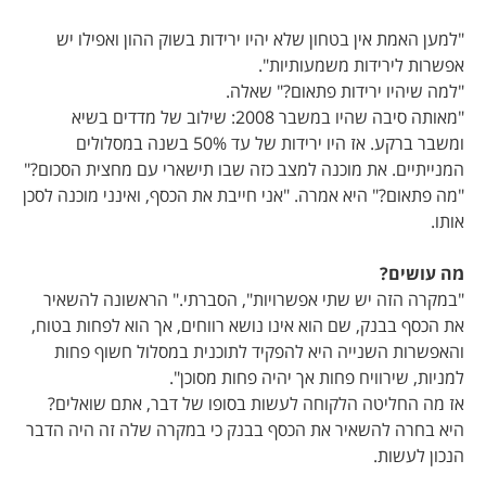
"למען האמת אין בטחון שלא יהיו ירידות בשוק ההון ואפילו יש
אפשרות לירידות משמעותיות".
"למה שיהיו ירידות פתאום?" שאלה.
"מאותה סיבה שהיו במשבר 2008: שילוב של מדדים בשיא
ומשבר ברקע.
אז היו ירידות של עד 50% בשנה במסלולים
המנייתיים. את מוכנה למצב כזה שבו תישארי עם מחצית הסכום?"
"מה פתאום?" היא אמרה. "אני חייבת את הכסף, ואינני מוכנה לסכן
אותו.
מה עושים?
"במקרה הזה יש שתי אפשרויות", הסברתי." הראשונה להשאיר
את הכסף בבנק, שם הוא אינו נושא רווחים, אך הוא לפחות בטוח,
והאפשרות השנייה היא להפקיד לתוכנית במסלול חשוף פחות
למניות, שירוויח פחות אך יהיה פחות מסוכן".
אז מה החליטה הלקוחה לעשות בסופו של דבר, אתם שואלים?
היא בחרה להשאיר את הכסף בבנק כי במקרה שלה זה היה הדבר
הנכון לעשות.