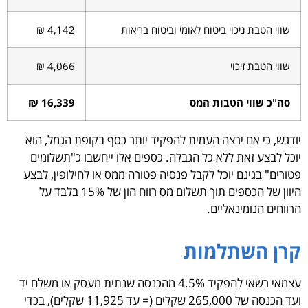
שווי הטבת ניכוי ביטוח לאומי וביטוח בריאות
4,142 ₪
שווי הטבת זיכוי
4,066 ₪
סה"כ שווי הטבות המס
16,339 ₪
ודגש, כי אם ירצה העמית להפקיד יותר כסף בקופת הגמל, הוא
וכל לבצע זאת ללא כל הגבלה. כספים אלו ייחשבו כ"תשלומים
טורים" בגינם יוכל לקבל פנסיה פטורה ממס או לחילופין, לבצע
היוון של הכספים תוך תשלום מס רווח הון של 15% בלבד על
רווחים הנומינאליים.
רן השתלמות
עצמאי רשאי להפקיד 4.5% מהכנסה שנתית מעסק או משלח יד
ועד הכנסה של 265,000 שקלים (= עד 11,925 שקלים), בכדי