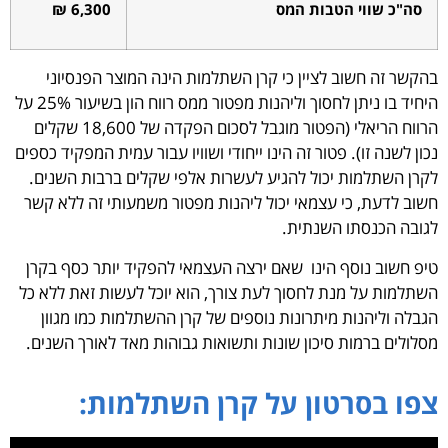
סה"כ שווי הטבות המס
6,300 ₪
הקשר זה חשוב לציין כי קרן השתלמות הינה המוצר הפנסיוני
היחיד בו ניתן לחסוך וליהנות מפטור ממס רווח הון בשיעור 25% על
הרווח הריאלי (הפטור מוגבל לסכום הפקדה של 18,600 שקלים
כון לשנה זו). פטור זה הינו ייחודי ושוויו עבור עמית המפקיד כספים
קרן השתלמות יכול להגיע לעשרות אלפי שקלים ברבות השנים.
שוב לדעת, כי עצמאי יכול ליהנות מפטור משמעותי זה ללא קשר
גובה הכנסתו השנתית.
יפ חשוב נוסף הינו שאם ירצה העצמאי להפקיד יותר כסף בקרן
שתלמות על מנת לחסוך לעת צורך, הוא יוכל לעשות זאת ללא כל
גבלה וליהנות מיתרונות נוספים של קרן ההשתלמות כמו מגוון
סלולים ברמות סיכון שונות ותשואות גבוהות מאד לאורך השנים.
פו בסרטון על קרן השתלמות: