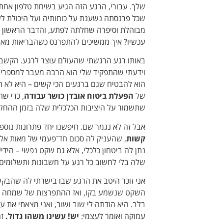
שלך. עבורי, הרגע הזה הגיע בשיחת טלפון אחת
שכל פרנסתה נשענת על כוחותיה ועל היכולת לעב
מבוהלת וסיפרה שחלתה לפתע, והדבר הראשון 
עכשיו? איך ממשיכים להתפרנס כשהבריאות מאו
באותו רגע הרגשתי שהעולם עוצר לרגע. הקשבת
וידעתי שהתפקיד שלי הוא הרבה מעבר למספרים,
הוא להבטיח שגם ברגעים הכי קשים – היא לא ת
של
הפעלת ביטוח אובדן כושר עבודה
, כדי ש
שתשמור על היציבות הכלכלית שלה בזמן ההחל
אבל זה לא נגמר שם. חיפשנו יחד פתרונות נוספ
קשות
, שהעניק לה סכום חד־פעמי של מאות אלפ
נתן לה ביטחון כלכלי, אלא גם שקט נפשי – היד
שלה בלי לחשוב כל רגע על חשבונות ותשלומים.
אני זוכר היטב את הרגע שבו בישרתי לה שהבקש
השקט שנשמע בקו, ואז ההתפרצות של שמחה וה
בלב. היא הודתה לי שוב ושוב, ואני מצאתי את 
עמוקה ואומר לעצמי:
יש! עשינו משהו גדול.
זה