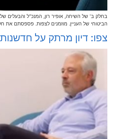
בחלק ב' של השיחה, אופיר רון, המנכ"ל והבעלים של "ר
הביטוחי של העניין. מוזמנים לצפות. פספסתם את חלק א'? לחצו כאן. 0NSqKo
צפו: דיון מרתק על חדשנות 