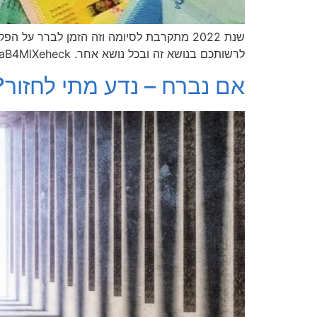
שנת 2022 מתקרבת לסיומה וזה הזמן לברר 
לרשותכם בנושא זה ובכל נושא אחר. https://youtu.be/aB4MlXeheck
אם נברח – נדע מתי לחזור?