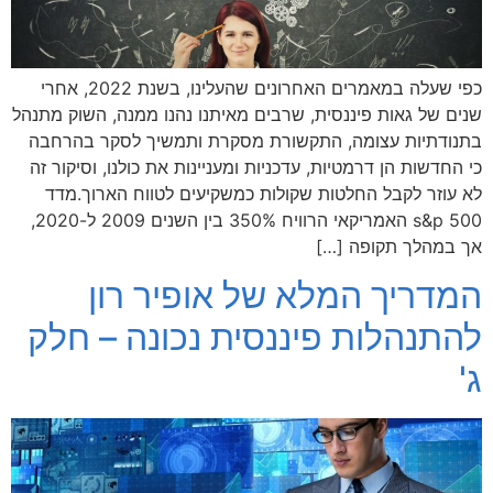
כפי שעלה במאמרים האחרונים שהעלינו, בשנת 2022, אחרי
שנים של גאות פיננסית, שרבים מאיתנו נהנו ממנה, השוק מתנהל
בתנודתיות עצומה, התקשורת מסקרת ותמשיך לסקר בהרחבה
כי החדשות הן דרמטיות, עדכניות ומעניינות את כולנו, וסיקור זה
לא עוזר לקבל החלטות שקולות כמשקיעים לטווח הארוך.מדד
s&p 500 האמריקאי הרוויח 350% בין השנים 2009 ל-2020,
אך במהלך תקופה […]
המדריך המלא של אופיר רון
להתנהלות פיננסית נכונה – חלק
ג'